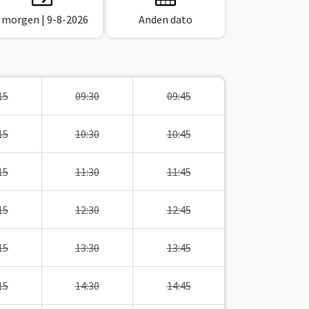
I morgen
| 9-8-2026
Anden dato
15
09:30
09:45
15
10:30
10:45
15
11:30
11:45
15
12:30
12:45
15
13:30
13:45
15
14:30
14:45