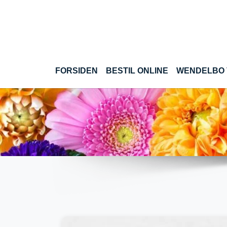
Gå til hoved-indhold
(CURRENT)
FORSIDEN
BESTIL ONLINE
WENDELBO 