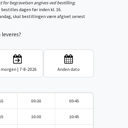
kt for begravelsen angives ved bestilling.
 bestilles dagen før inden kl. 16.
ndag, skal bestillingen være afgivet senest
n leveres?
I morgen
| 7-8-2026
Anden dato
15
09:30
09:45
15
10:30
10:45