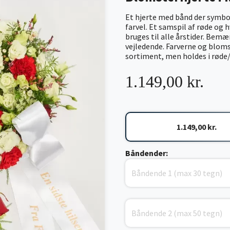
Et hjerte med bånd der symbol
farvel. Et samspil af røde og h
bruges til alle årstider. Bemær
vejledende. Farverne og blomst
sortiment, men holdes i røde/h
1.149,00 kr.
1.149,00 kr.
Båndender: