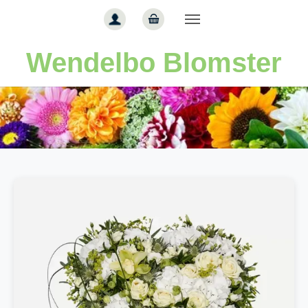
Gå til hoved-indhold
Wendelbo Blomster