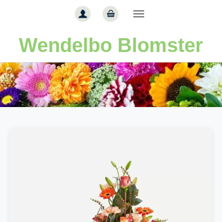
Gå til hoved-indhold
Wendelbo Blomster