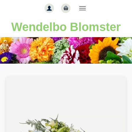
Gå til hoved-indhold
Wendelbo Blomster